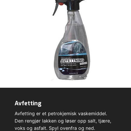
Avfetting
Avfetting er et petrokjemisk vaskemiddel.
Den rengjør lakken og løser opp salt, tjære,
voks og asfalt. Spyl ovenfra og ned.