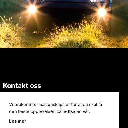
Kontakt oss
Terminalen 1
7080 Heimdal
Vi bruker informasjonskapsler for at du skal få
Åpent mandag - fredag 07:30-16:00
den beste opplevelsen på nettsiden vår.
micke@bilhjelp-trondheim.no
Les mer
Tel: +47 93 05 84 00