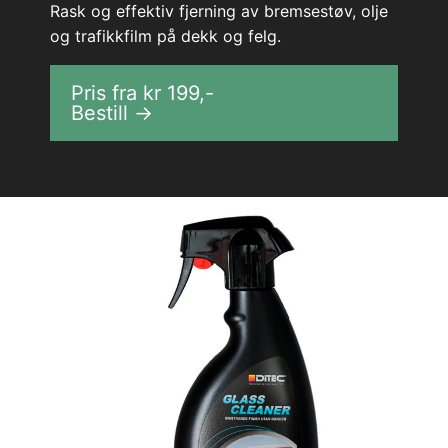
Rask og effektiv fjerning av bremsestøv, olje
og trafikkfilm på dekk og felg.
Pris fra kr
199
,-
Bestill →