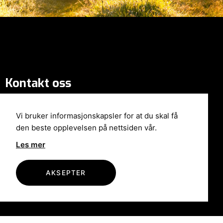
Kontakt oss
Terminalen 1
7080 Heimdal
Vi bruker informasjonskapsler for at du skal få
Åpent mandag - fredag 07:30-16:00
den beste opplevelsen på nettsiden vår.
micke@bilhjelp-trondheim.no
Les mer
Tel: +47 93 05 84 00
AKSEPTER